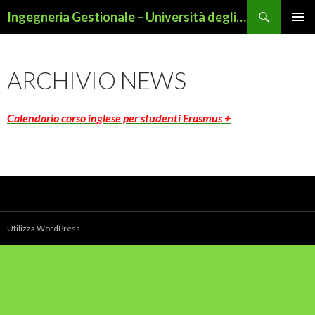
Cerca
Ingegneria Gestionale – Università degli Studi di Roma Tor Vergata
VAI
MENU
AL
PRINCI
CONTENUTO
ARCHIVIO NEWS
Calendario corso inglese per studenti Erasmus +
Utilizza WordPress