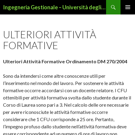
Cerca
Ingegneria Gestionale – Università degli Studi di Roma Tor Vergata
VAI
MENU
AL
PRINCI
CONTENUTO
ULTERIORI ATTIVITÀ
FORMATIVE
Ulteriori Attività Formative Ordinamento DM 270/2004
Sono da intendersi come altre conoscenze utili per
l’inserimento nel mondo del lavoro. Per sostenere le attività
formative occorre accordarsi con un docente relatore. I CFU
ottenibili per attività formativa svolta dallo studente durante il
Corso di Laurea sono pari a 3. Nel calcolo delle ore necessarie
per avere riconosciute le attività formative occorre
considerare che 1 CFU corrisponde a 25 ore. Pertanto,
l’impegno profuso dallo studente nell’attività formativa deve
essere corrispondente ad un numero di ore di lavoro non