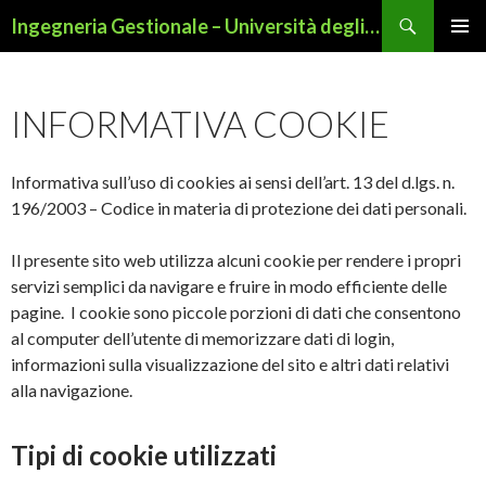
Cerca
Ingegneria Gestionale – Università degli Studi di Roma Tor Vergata
VAI
MENU
AL
PRINCI
CONTENUTO
INFORMATIVA COOKIE
Informativa sull’uso di cookies ai sensi dell’art. 13 del d.lgs. n.
196/2003 – Codice in materia di protezione dei dati personali.
Il presente sito web utilizza alcuni cookie per rendere i propri
servizi semplici da navigare e fruire in modo efficiente delle
pagine. I cookie sono piccole porzioni di dati che consentono
al computer dell’utente di memorizzare dati di login,
informazioni sulla visualizzazione del sito e altri dati relativi
alla navigazione.
Tipi di cookie utilizzati